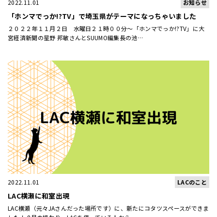
お知らせ
2022.11.01
「ホンマでっか!?TV」で埼玉県がテーマになっちゃいました
２０２２年１１月２日 水曜日２１時００分～「ホンマでっか!?TV」に大
宮経済新聞の星野 邦敏さんとSUUMO編集長の池…
LACのこと
2022.11.01
LAC横瀬に和室出現
LAC横瀬（元々JAさんだった場所です）に、新たにコタツスペースができま