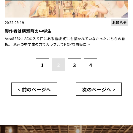
お知らせ
2022.09.19
製作者は横瀬町の中学生
Area898とLACの入り口にある看板 何にも描かれていなかったこちらの看
板。 地元の中学生の力でカラフルでPOPな看板に…
1
2
3
4
< 前のページへ
次のページへ >