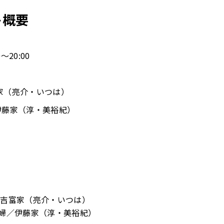
ント概要
0～20:00
家（亮介・いつは）
伊藤家（淳・美裕紀）
婦／吉富家（亮介・いつは）
職夫婦／伊藤家（淳・美裕紀）