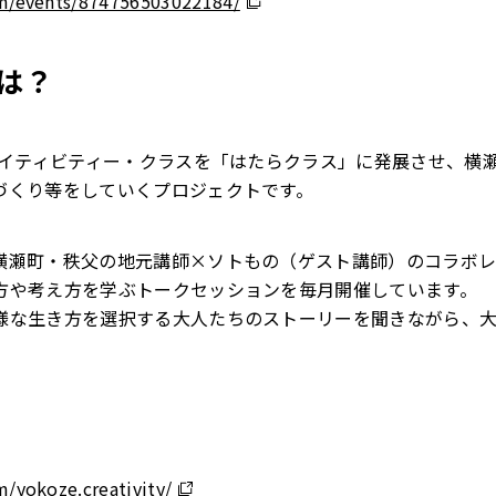
m/events/874756503022184/
は？
リエイティビティー・クラスを「はたらクラス」に発展させ、横
づくり等をしていくプロジェクトです。
横瀬町・秩父の地元講師×ソトもの（ゲスト講師）のコラボ
方や考え方を学ぶトークセッションを毎月開催しています。
様な生き方を選択する大人たちのストーリーを聞きながら、
/yokoze.creativity/