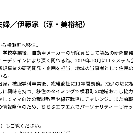
夫婦／伊藤家（淳・美裕紀）
市から横瀬町へ移住。
。学校卒業後、自動車メーカーの研究員として製品の研究開
ーデザインにより深く関わる為、2019年10月にITシステ
新規事業の研究開発・企画を担当。地域の当事者として住民
いる。
出身。被服学科卒業後、繊維商社に11年間勤務。幼少の頃に
しに興味を持つ。移住のタイミングで横瀬町の地域おこし協
かしてママ向けの裁縫教室や綿花栽培にチャレンジ。また前
の情報発信のため、ちちぶエフエムでパーソナリティーも行っ
ント）もご覧ください。