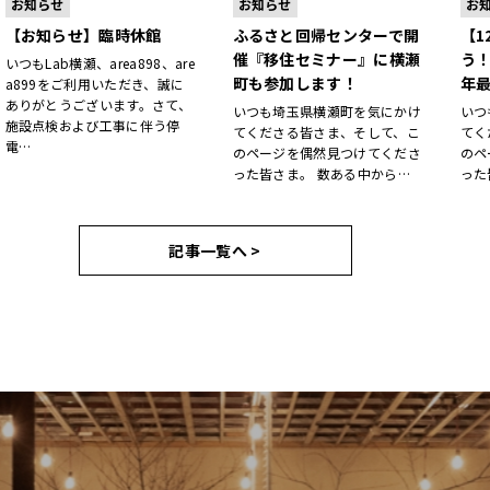
お知らせ
お知らせ
お
【お知らせ】臨時休館
ふるさと回帰センターで開
【1
催『移住セミナー』に横瀬
う
いつもLab横瀬、area898、are
町も参加します！
年
a899をご利用いただき、誠に
ありがとうございます。さて、
いつも埼玉県横瀬町を気にかけ
いつ
施設点検および工事に伴う停
てくださる皆さま、そして、こ
てく
電…
のページを偶然見つけてくださ
のペ
った皆さま。 数ある中から…
った
記事一覧へ >