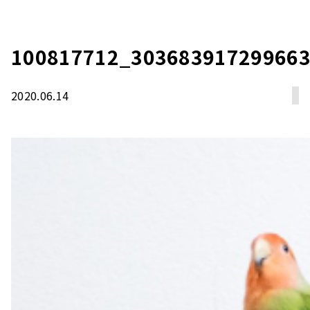
100817712_30368391729966
2020.06.14